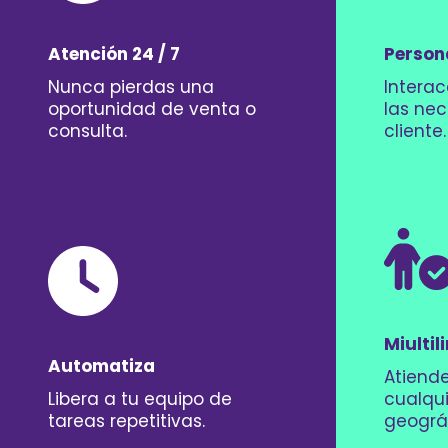
Atención 24 / 7
Person
Nunca pierdas una
Intera
oportunidad de venta o
las ne
consulta.
cliente.
Miultil
Automatiza
Atiende
Libera a tu equipo de
cualqui
tareas repetitivas.
geográ