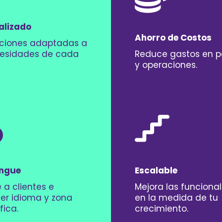
alizado
Ahorro de Costos
cciones adaptadas a
cesidades de cada
Reduce gastos en p
y operaciones.
ingue
Escalable
 a clientes e
Mejora las funciona
er idioma y zona
en la medida de tu
fica.
crecimiento.